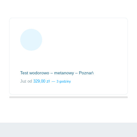
dania stacjonarne Poznań
Test wodorowo – metanowy – Poznań
Już od
329,00
zł
3 godziny
badania wysyłkowe