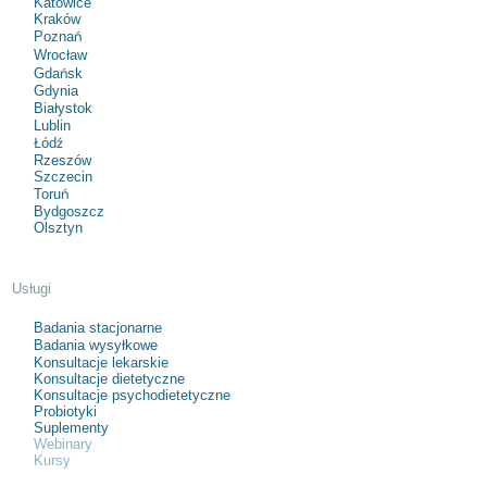
Katowice
Kraków
Poznań
Wrocław
Gdańsk
Gdynia
Białystok
Lublin
Łódź
Rzeszów
Szczecin
Toruń
Bydgoszcz
Olsztyn
Usługi
Badania stacjonarne
Badania wysyłkowe
Konsultacje lekarskie
Konsultacje dietetyczne
Konsultacje psychodietetyczne
Probiotyki
Suplementy
Webinary
Kursy