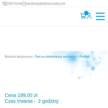
226675544
rejestracja@zdrowe-jelita.com
Badania stacjonarne
Test na nietolerancję sacharozy – Poznań
Cena
199,00
zł
2 godziny