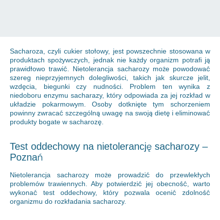
Sacharoza, czyli cukier stołowy, jest powszechnie stosowana w
produktach spożywczych, jednak nie każdy organizm potrafi ją
prawidłowo trawić. Nietolerancja sacharozy może powodować
szereg nieprzyjemnych dolegliwości, takich jak skurcze jelit,
wzdęcia, biegunki czy nudności. Problem ten wynika z
niedoboru enzymu sacharazy, który odpowiada za jej rozkład w
układzie pokarmowym. Osoby dotknięte tym schorzeniem
powinny zwracać szczególną uwagę na swoją dietę i eliminować
produkty bogate w sacharozę.
Test oddechowy na nietolerancję sacharozy –
Poznań
Nietolerancja sacharozy może prowadzić do przewlekłych
problemów trawiennych. Aby potwierdzić jej obecność, warto
wykonać test oddechowy, który pozwala ocenić zdolność
organizmu do rozkładania sacharozy.