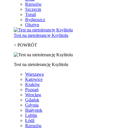
Rzeszów
Szczecin
Toruń
Bydgoszcz
Olsztyn
Test na nietolerancję Ksylitolu
< POWRÓT
Test na nietolerancję Ksylitolu
Warszawa
Katowice
Kraków
Poznań
Wrocław
Gdańsk
Gdynia
Białystok
Lublin
Łódź
Rzeszów