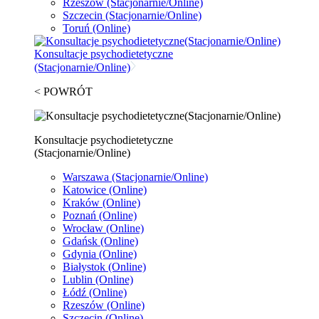
Rzeszów
(Stacjonarnie/Online)
Szczecin
(Stacjonarnie/Online)
Toruń
(Online)
Konsultacje psychodietetyczne
(Stacjonarnie/Online)
< POWRÓT
Konsultacje psychodietetyczne
(Stacjonarnie/Online)
Warszawa
(Stacjonarnie/Online)
Katowice
(Online)
Kraków
(Online)
Poznań
(Online)
Wrocław
(Online)
Gdańsk
(Online)
Gdynia
(Online)
Białystok
(Online)
Lublin
(Online)
Łódź
(Online)
Rzeszów
(Online)
Szczecin
(Online)