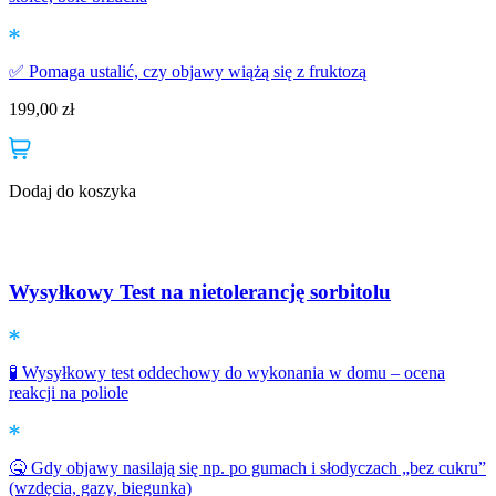
✅ Pomaga ustalić, czy objawy wiążą się z fruktozą
199,00
zł
Dodaj do koszyka
Wysyłkowy Test na nietolerancję sorbitolu
🧪 Wysyłkowy test oddechowy do wykonania w domu – ocena
reakcji na poliole
🤒 Gdy objawy nasilają się np. po gumach i słodyczach „bez cukru”
(wzdęcia, gazy, biegunka)