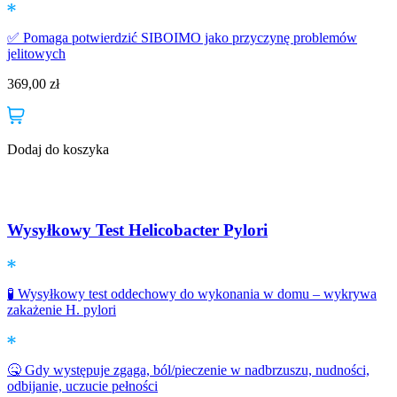
✅ Pomaga potwierdzić SIBOIMO jako przyczynę problemów
jelitowych
369,00
zł
Dodaj do koszyka
Wysyłkowy Test Helicobacter Pylori
🧪 Wysyłkowy test oddechowy do wykonania w domu – wykrywa
zakażenie H. pylori
🤒 Gdy występuje zgaga, ból/pieczenie w nadbrzuszu, nudności,
odbijanie, uczucie pełności