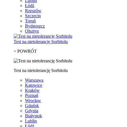
Lublin
Łódź
Rzeszów
Szczecin
Toruń
Bydgoszcz
Olsztyn
Test na nietolerancję Sorbitolu
< POWRÓT
Test na nietolerancję Sorbitolu
Warszawa
Katowice
Kraków
Poznań
Wrocław
Gdańsk
Gdynia
Białystok
Lublin
Łódź