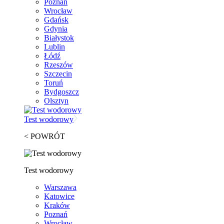
Poznań
Wrocław
Gdańsk
Gdynia
Białystok
Lublin
Łódź
Rzeszów
Szczecin
Toruń
Bydgoszcz
Olsztyn
Test wodorowy
< POWRÓT
Test wodorowy
Warszawa
Katowice
Kraków
Poznań
Wrocław