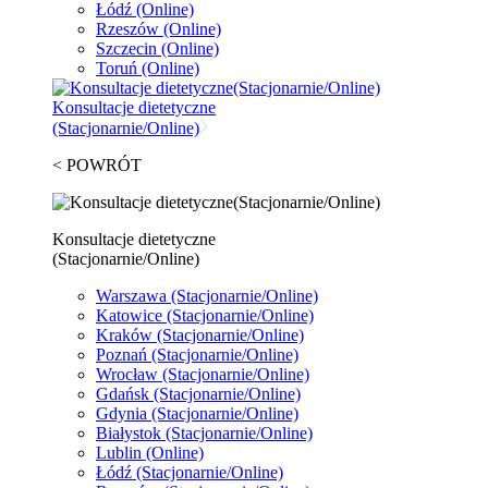
Łódź
(Online)
Rzeszów
(Online)
Szczecin
(Online)
Toruń
(Online)
Konsultacje dietetyczne
(Stacjonarnie/Online)
< POWRÓT
Konsultacje dietetyczne
(Stacjonarnie/Online)
Warszawa
(Stacjonarnie/Online)
Katowice
(Stacjonarnie/Online)
Kraków
(Stacjonarnie/Online)
Poznań
(Stacjonarnie/Online)
Wrocław
(Stacjonarnie/Online)
Gdańsk
(Stacjonarnie/Online)
Gdynia
(Stacjonarnie/Online)
Białystok
(Stacjonarnie/Online)
Lublin
(Online)
Łódź
(Stacjonarnie/Online)