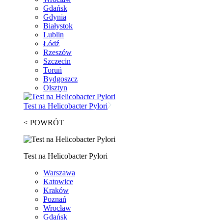
Gdańsk
Gdynia
Białystok
Lublin
Łódź
Rzeszów
Szczecin
Toruń
Bydgoszcz
Olsztyn
Test na Helicobacter Pylori
< POWRÓT
Test na Helicobacter Pylori
Warszawa
Katowice
Kraków
Poznań
Wrocław
Gdańsk