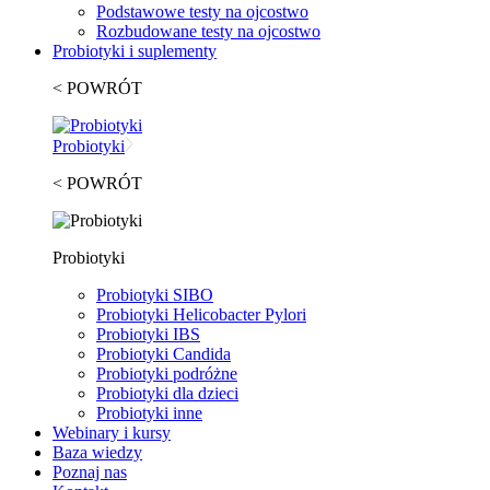
Podstawowe testy na ojcostwo
Rozbudowane testy na ojcostwo
Probiotyki i suplementy
< POWRÓT
Probiotyki
< POWRÓT
Probiotyki
Probiotyki SIBO
Probiotyki Helicobacter Pylori
Probiotyki IBS
Probiotyki Candida
Probiotyki podróżne
Probiotyki dla dzieci
Probiotyki inne
Webinary i kursy
Baza wiedzy
Poznaj nas