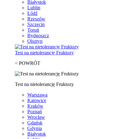
Białystok
Lublin
Łódź
Rzeszów
Szczecin
Toruń
Bydgoszcz
Olsztyn
Test na nietolerancję Fruktozy
< POWRÓT
Test na nietolerancję Fruktozy
Warszawa
Katowice
Kraków
Poznań
Wrocław
Gdańsk
Gdynia
Białystok