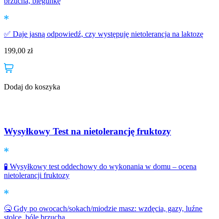
brzucha, biegunkę
✅ Daje jasną odpowiedź, czy występuję nietolerancja na laktozę
199,00
zł
Dodaj do koszyka
Wysyłkowy Test na nietolerancję fruktozy
🧪 Wysyłkowy test oddechowy do wykonania w domu – ocena
nietolerancji fruktozy
🤒 Gdy po owocach/sokach/miodzie masz: wzdęcia, gazy, luźne
stolce, bóle brzucha