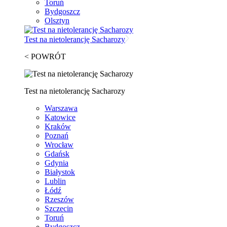
Toruń
Bydgoszcz
Olsztyn
Test na nietolerancję Sacharozy
< POWRÓT
Test na nietolerancję Sacharozy
Warszawa
Katowice
Kraków
Poznań
Wrocław
Gdańsk
Gdynia
Białystok
Lublin
Łódź
Rzeszów
Szczecin
Toruń
Bydgoszcz