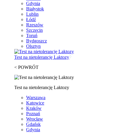
Gdynia
Białystok
Lublin
Łódź
Rzeszów
Szczecin
Toruń
Bydgoszcz
Olsztyn
Test na nietolerancję Laktozy
< POWRÓT
Test na nietolerancję Laktozy
Warszawa
Katowice
Kraków
Poznań
Wrocław
Gdańsk
Gdynia