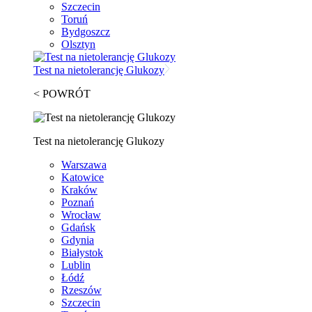
Szczecin
Toruń
Bydgoszcz
Olsztyn
Test na nietolerancję Glukozy
< POWRÓT
Test na nietolerancję Glukozy
Warszawa
Katowice
Kraków
Poznań
Wrocław
Gdańsk
Gdynia
Białystok
Lublin
Łódź
Rzeszów
Szczecin