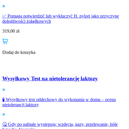
✅ Pomaga potwierdzić lub wykluczyć H. pylori jako przyczynę
dolegliwości żołądkowych
319,00
zł
Dodaj do koszyka
Wysyłkowy Test na nietolerancję laktozy
🧪 Wysyłkowy test oddechowy do wykonania w domu – ocena
nietolerancji laktozy
🤒 Gdy po nabiale występują: wzdęcia, gazy, przelewanie, bóle