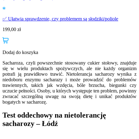
✅ Ułatwia sprawdzenie, czy problemem są słodziki/poliole
199,00
zł
Dodaj do koszyka
Sacharoza, czyli powszechnie stosowany cukier stołowy, znajduje
się w wielu produktach spożywczych, ale nie każdy organizm
potrafi ją prawidłowo trawić. Nietolerancja sacharozy wynika z
niedoboru enzymu sacharazy i może prowadzić do problemów
trawiennych, takich jak wzdęcia, bóle brzucha, biegunki czy
uczucie pełności. Osoby, u których występuje ten problem, powinny
zwracać szczególną uwagę na swoją dietę i unikać produktów
bogatych w sacharozę.
Test oddechowy na nietolerancję
sacharozy – Łódź