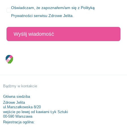
Oświadczam, że zapoznałem/am się z
Polityką
Prywatności
serwisu Zdrowe Jelita.
o 2/26
SPRAWDŹ
 8/20
/7
 6c/6, 50-541 Wrocław –
ego 47/7
27
 – Curie 3 lok.66-67
ki 21/14,
a – SPRAWDŹ
 – SPRAWDŹ
 SPRAWDŹ
 SPRAWDŹ
 SPRAWDŹ
 SPRAWDŹ
PRAWDŹ
 – SPRAWDŹ
 – SPRAWDŹ
 – SPRAWDŹ
– SPRAWDŹ
Bądźmy w kontakcie
Główna siedziba
Zdrowe Jelita
ul.Marszałkowska 8/20
wejście po lewej od kawiarni Łyk Sztuki
00-590 Warszawa
Rejestracja ogólna: