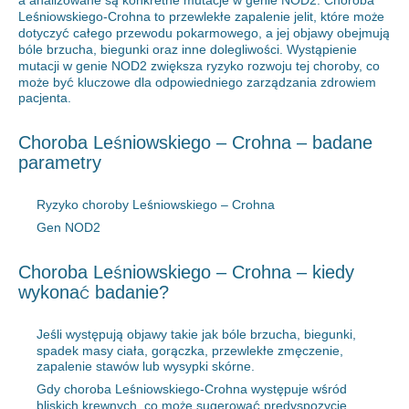
a analizowane są konkretne mutacje w genie NOD2. Choroba
Leśniowskiego-Crohna to przewlekłe zapalenie jelit, które może
dotyczyć całego przewodu pokarmowego, a jej objawy obejmują
bóle brzucha, biegunki oraz inne dolegliwości. Wystąpienie
mutacji w genie NOD2 zwiększa ryzyko rozwoju tej choroby, co
może być kluczowe dla odpowiedniego zarządzania zdrowiem
pacjenta.
Choroba Leśniowskiego – Crohna – badane
parametry
Ryzyko choroby Leśniowskiego – Crohna
Gen NOD2
Choroba Leśniowskiego – Crohna – kiedy
wykonać badanie?
Jeśli występują objawy takie jak bóle brzucha, biegunki,
spadek masy ciała, gorączka, przewlekłe zmęczenie,
zapalenie stawów lub wysypki skórne.
Gdy choroba Leśniowskiego-Crohna występuje wśród
bliskich krewnych, co może sugerować predyspozycje