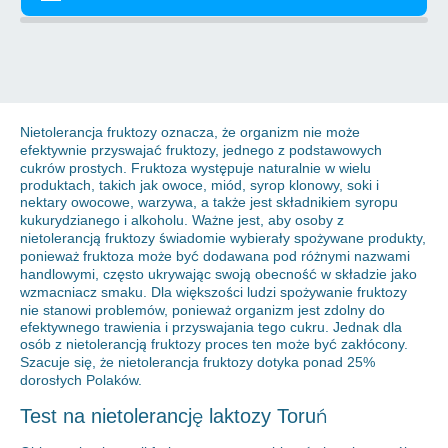
Nietolerancja fruktozy oznacza, że organizm nie może
efektywnie przyswajać fruktozy, jednego z podstawowych
cukrów prostych. Fruktoza występuje naturalnie w wielu
produktach, takich jak owoce, miód, syrop klonowy, soki i
nektary owocowe, warzywa, a także jest składnikiem syropu
kukurydzianego i alkoholu. Ważne jest, aby osoby z
nietolerancją fruktozy świadomie wybierały spożywane produkty,
ponieważ fruktoza może być dodawana pod różnymi nazwami
handlowymi, często ukrywając swoją obecność w składzie jako
wzmacniacz smaku. Dla większości ludzi spożywanie fruktozy
nie stanowi problemów, ponieważ organizm jest zdolny do
efektywnego trawienia i przyswajania tego cukru. Jednak dla
osób z nietolerancją fruktozy proces ten może być zakłócony.
Szacuje się, że nietolerancja fruktozy dotyka ponad 25%
dorosłych Polaków.
Test na nietolerancję laktozy Toruń