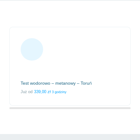
dania stacjonarne Toruń
Test wodorowo – metanowy – Toruń
Już od
339,00
zł
3 godziny