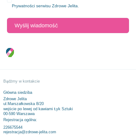
Prywatności
serwisu Zdrowe Jelita.
o 2/26
SPRAWDŹ
 8/20
/7
 6c/6, 50-541 Wrocław –
ego 47/7
27
 – Curie 3 lok.66-67
ki 21/14,
a – SPRAWDŹ
 – SPRAWDŹ
 SPRAWDŹ
 SPRAWDŹ
 SPRAWDŹ
 SPRAWDŹ
PRAWDŹ
 – SPRAWDŹ
 – SPRAWDŹ
 – SPRAWDŹ
– SPRAWDŹ
Bądźmy w kontakcie
Główna siedziba
Zdrowe Jelita
ul.Marszałkowska 8/20
wejście po lewej od kawiarni Łyk Sztuki
00-590 Warszawa
Rejestracja ogólna:
226675544
rejestracja@zdrowe-jelita.com