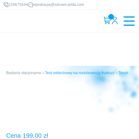
226675544
rejestracja@zdrowe-jelita.com
Badania stacjonarne
Test oddechowy na nietolerancję fruktozy – Toruń
Cena
199,00
zł