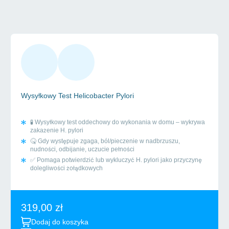
badania wysyłkowe
Wysyłkowy Test Helicobacter Pylori
🧪 Wysyłkowy test oddechowy do wykonania w domu – wykrywa
zakażenie H. pylori
🤒 Gdy występuje zgaga, ból/pieczenie w nadbrzuszu,
nudności, odbijanie, uczucie pełności
✅ Pomaga potwierdzić lub wykluczyć H. pylori jako przyczynę
dolegliwości żołądkowych
319,00
zł
Dodaj do koszyka