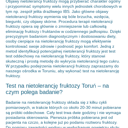
Objawy nietolerancji fruktozy mogą przybierać charakter ogólny
i przypominać symptomy wielu innych jednostek chorobowych w
tym np. zespół jelita drażliwego IBS. Jako główne objawy
nietolerancji fruktozy wymienia się bóle brzucha, wzdęcia,
biegunki, czy objawy skórne. Procedura terapii nietolerancji
fruktozy opiera się głównie o zmniejszenie lub całkowitą
eliminację fruktozy i fruktanów w codziennego jadłospisu. Dzięki
precyzyjnym badaniom diagnostycznym i dostosowaniu diety,
osoby cierpiące na nietolerancję fruktozy mogą efektywnie
kontrolować swoje zdrowie i podnosić jego komfort. Jedną z
metod identyfikacji potencjalnej nietolerancji fruktozy jest test
test oddechowy na nietolerancję fruktozy, który stanowi
skuteczną i prostą metodę do wykrycia nietolerancji tego cukru.
W przypadku podejrzenia nietolerancji fruktozy zapraszamy do
naszego ośrodka w Toruniu, aby wykonać test na nietolerancję
fruktozy.
Test na nietolerancję fruktozy Toruń – na
czym polega badanie?
Badanie na nietolerancję fruktozy składa się z kilku cykli
pomiarowych, w trakcie których co około 20-30 minut pobierane
są próbki oddechowe. Cały test trwa dwie godziny i nie wymaga
posiadania skierowania. Pierwsza próbka pobierana jest od
pacjenta na czczo, a kolejne już po podaniu roztworu fruktozy.
Do pomiaru zawartości wodoru w wydychanym powietrzu służy