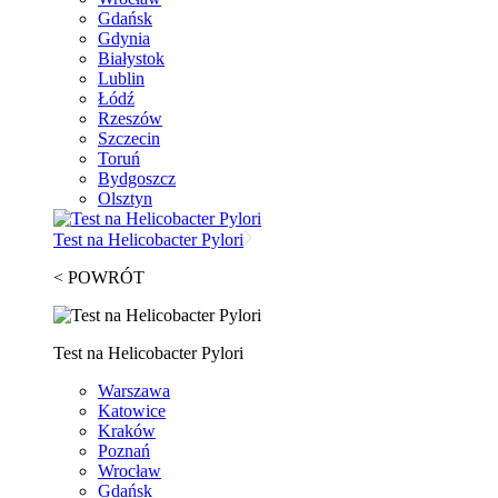
Gdańsk
Gdynia
Białystok
Lublin
Łódź
Rzeszów
Szczecin
Toruń
Bydgoszcz
Olsztyn
Test na Helicobacter Pylori
< POWRÓT
Test na Helicobacter Pylori
Warszawa
Katowice
Kraków
Poznań
Wrocław
Gdańsk