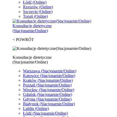
Łódź
(Online)
Rzeszów
(Online)
Szczecin
(Online)
Toruń
(Online)
Konsultacje dietetyczne
(Stacjonarnie/Online)
< POWRÓT
Konsultacje dietetyczne
(Stacjonarnie/Online)
Warszawa
(Stacjonarnie/Online)
Katowice
(Stacjonarnie/Online)
Kraków
(Stacjonarnie/Online)
Poznań
(Stacjonarnie/Online)
Wrocław
(Stacjonarnie/Online)
Gdańsk
(Stacjonarnie/Online)
Gdynia
(Stacjonarnie/Online)
Białystok
(Stacjonarnie/Online)
Lublin
(Online)
Łódź
(Stacjonarnie/Online)