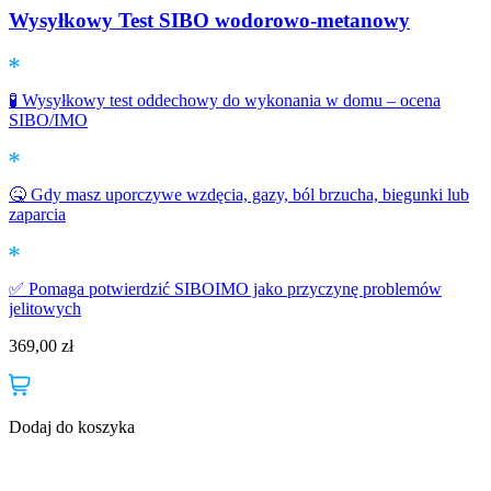
Wysyłkowy Test SIBO wodorowo-metanowy
🧪 Wysyłkowy test oddechowy do wykonania w domu – ocena
SIBO/IMO

z
🤒 Gdy masz uporczywe wzdęcia, gazy, ból brzucha, biegunki lub
zaparcia

o
✅ Pomaga potwierdzić SIBOIMO jako przyczynę problemów
jelitowych
369,00
zł
✅
d
3
Dodaj do koszyka
D