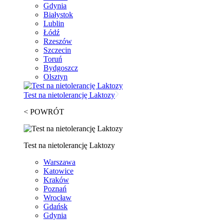
Gdynia
Białystok
Lublin
Łódź
Rzeszów
Szczecin
Toruń
Bydgoszcz
Olsztyn
Test na nietolerancję Laktozy
< POWRÓT
Test na nietolerancję Laktozy
Warszawa
Katowice
Kraków
Poznań
Wrocław
Gdańsk
Gdynia