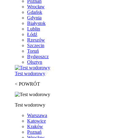
Poznań
Wrocław
Gdańsk
Gdynia
Białystok
Lublin
Łódź
Rzeszów
Szczecin
Toruń
Bydgoszcz
Olsztyn
Test wodorowy
< POWRÓT
Test wodorowy
Warszawa
Katowice
Kraków
Poznań
Wrocław