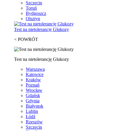
Szczecin
Toruń
Bydgoszcz
Olsztyn
Test na nietolerancję Glukozy
< POWRÓT
Test na nietolerancję Glukozy
Warszawa
Katowice
Kraków
Poznań
Wrocław
Gdańsk
Gdynia
Białystok
Lublin
Łódź
Rzeszów
Szczecin