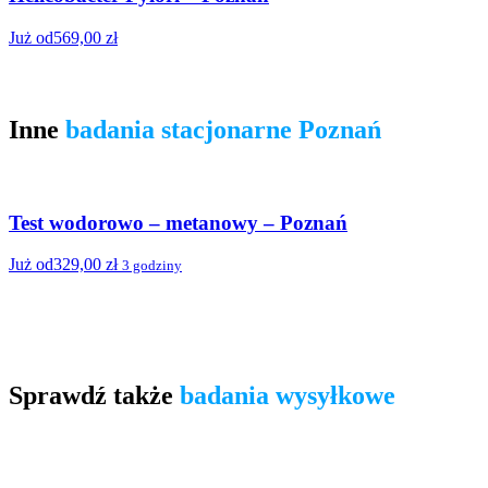
Już od
569,00
zł
J
Inne
badania stacjonarne Poznań
Test wodorowo – metanowy – Poznań
Już od
329,00
zł
3 godziny
J
Sprawdź także
badania wysyłkowe