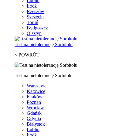
Lublin
Łódź
Rzeszów
Szczecin
Toruń
Bydgoszcz
Olsztyn
Test na nietolerancję Sorbitolu
< POWRÓT
Test na nietolerancję Sorbitolu
Warszawa
Katowice
Kraków
Poznań
Wrocław
Gdańsk
Gdynia
Białystok
Lublin
Łódź