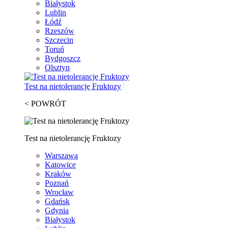
Białystok
Lublin
Łódź
Rzeszów
Szczecin
Toruń
Bydgoszcz
Olsztyn
Test na nietolerancję Fruktozy
< POWRÓT
Test na nietolerancję Fruktozy
Warszawa
Katowice
Kraków
Poznań
Wrocław
Gdańsk
Gdynia
Białystok