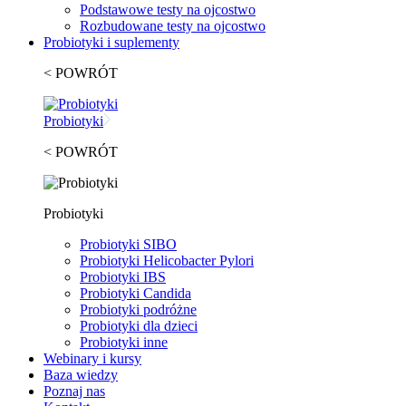
Podstawowe testy na ojcostwo
Rozbudowane testy na ojcostwo
Probiotyki i suplementy
< POWRÓT
Probiotyki
< POWRÓT
Probiotyki
Probiotyki SIBO
Probiotyki Helicobacter Pylori
Probiotyki IBS
Probiotyki Candida
Probiotyki podróżne
Probiotyki dla dzieci
Probiotyki inne
Webinary i kursy
Baza wiedzy
Poznaj nas