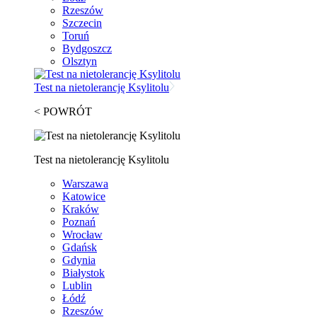
Rzeszów
Szczecin
Toruń
Bydgoszcz
Olsztyn
Test na nietolerancję Ksylitolu
< POWRÓT
Test na nietolerancję Ksylitolu
Warszawa
Katowice
Kraków
Poznań
Wrocław
Gdańsk
Gdynia
Białystok
Lublin
Łódź
Rzeszów