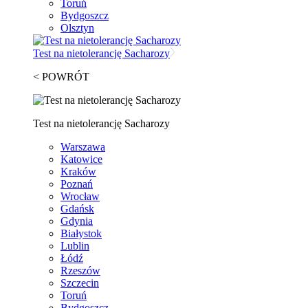
Toruń
Bydgoszcz
Olsztyn
Test na nietolerancję Sacharozy
< POWRÓT
Test na nietolerancję Sacharozy
Warszawa
Katowice
Kraków
Poznań
Wrocław
Gdańsk
Gdynia
Białystok
Lublin
Łódź
Rzeszów
Szczecin
Toruń
Bydgoszcz