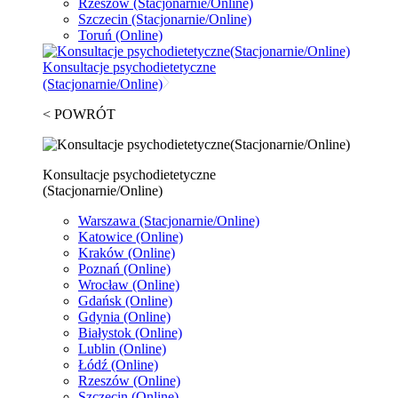
Rzeszów
(Stacjonarnie/Online)
Szczecin
(Stacjonarnie/Online)
Toruń
(Online)
Konsultacje psychodietetyczne
(Stacjonarnie/Online)
< POWRÓT
Konsultacje psychodietetyczne
(Stacjonarnie/Online)
Warszawa
(Stacjonarnie/Online)
Katowice
(Online)
Kraków
(Online)
Poznań
(Online)
Wrocław
(Online)
Gdańsk
(Online)
Gdynia
(Online)
Białystok
(Online)
Lublin
(Online)
Łódź
(Online)
Rzeszów
(Online)
Szczecin
(Online)