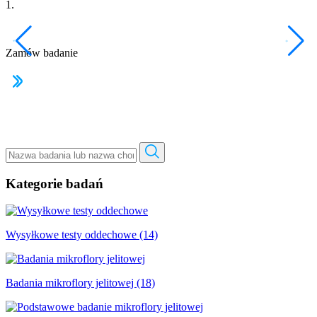
1.
2
Zamów badanie
O
Kategorie badań
Wysyłkowe testy oddechowe (14)
Badania mikroflory jelitowej (18)