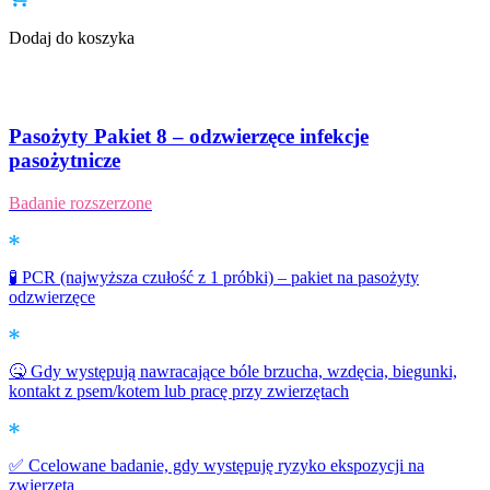
Dodaj do koszyka
Pasożyty Pakiet 8 – odzwierzęce infekcje
pasożytnicze
Badanie rozszerzone
🧪 PCR (najwyższa czułość z 1 próbki) – pakiet na pasożyty
odzwierzęce
🤒 Gdy występują nawracające bóle brzucha, wzdęcia, biegunki,
kontakt z psem/kotem lub pracę przy zwierzętach
✅ Ccelowane badanie, gdy występuję ryzyko ekspozycji na
zwięrzęta