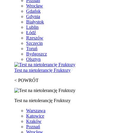
Poznań
Wrocław
Gdańsk
Gdynia
Białystok
Lublin
Łódź
Rzeszów
Szczecin
Toruń
Bydgoszcz
Olsztyn
Test na nietolerancję Fruktozy
< POWRÓT
Test na nietolerancję Fruktozy
Warszawa
Katowice
Kraków
Poznań
Wrocław