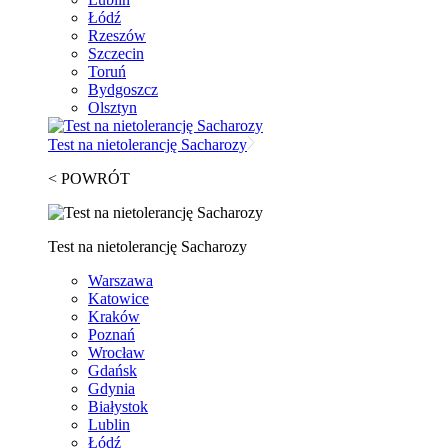
Łódź
Rzeszów
Szczecin
Toruń
Bydgoszcz
Olsztyn
Test na nietolerancję Sacharozy
< POWRÓT
Test na nietolerancję Sacharozy
Warszawa
Katowice
Kraków
Poznań
Wrocław
Gdańsk
Gdynia
Białystok
Lublin
Łódź