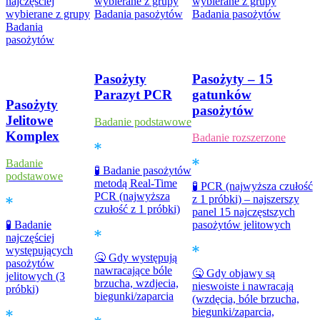
najczęściej
wybierane z grupy
wybierane z grupy
wybierane z grupy
Badania pasożytów
Badania pasożytów
Badania
pasożytów
Pasożyty
Pasożyty – 15
Parazyt PCR
gatunków
Pasożyty
pasożytów
Jelitowe
Badanie podstawowe
Komplex
Badanie rozszerzone
Badanie
🧪 Badanie pasożytów
podstawowe
metodą Real-Time
🧪 PCR (najwyższa czułość
PCR (najwyższa
z 1 próbki) – najszerszy
czułość z 1 próbki)
panel 15 najczęstszych
🧪 Badanie
pasożytów jelitowych
najczęściej
występujących
🤒 Gdy występują
pasożytów
nawracające bóle
🤒 Gdy objawy są
jelitowych (3
brzucha, wzdjecia,
nieswoiste i nawracają
próbki)
biegunki/zaparcia
(wzdęcia, bóle brzucha,
biegunki/zaparcia,