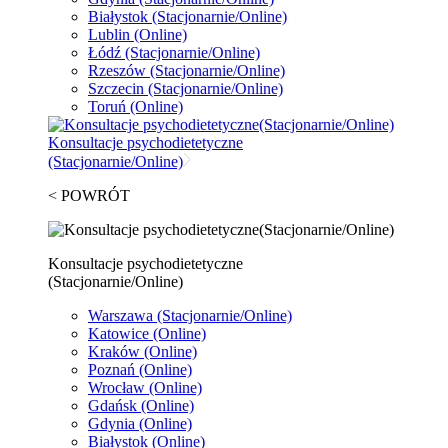
Białystok
(Stacjonarnie/Online)
Lublin
(Online)
Łódź
(Stacjonarnie/Online)
Rzeszów
(Stacjonarnie/Online)
Szczecin
(Stacjonarnie/Online)
Toruń
(Online)
Konsultacje psychodietetyczne
(Stacjonarnie/Online)
< POWRÓT
Konsultacje psychodietetyczne
(Stacjonarnie/Online)
Warszawa
(Stacjonarnie/Online)
Katowice
(Online)
Kraków
(Online)
Poznań
(Online)
Wrocław
(Online)
Gdańsk
(Online)
Gdynia
(Online)
Białystok
(Online)