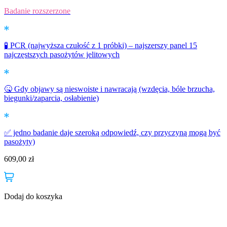
Badanie rozszerzone
🧪 PCR (najwyższa czułość z 1 próbki) – najszerszy panel 15
najczęstszych pasożytów jelitowych
🤒 Gdy objawy są nieswoiste i nawracają (wzdęcia, bóle brzucha,
biegunki/zaparcia, osłabienie)
✅ jedno badanie daje szeroką odpowiedź, czy przyczyną mogą być
pasożyty)
609,00
zł
Dodaj do koszyka