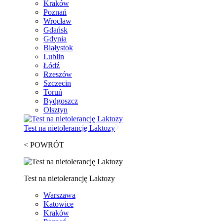
Kraków
Poznań
Wrocław
Gdańsk
Gdynia
Białystok
Lublin
Łódź
Rzeszów
Szczecin
Toruń
Bydgoszcz
Olsztyn
Test na nietolerancję Laktozy
< POWRÓT
Test na nietolerancję Laktozy
Warszawa
Katowice
Kraków