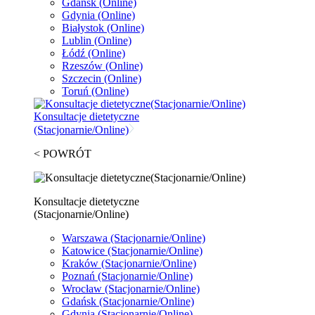
Gdańsk
(Online)
Gdynia
(Online)
Białystok
(Online)
Lublin
(Online)
Łódź
(Online)
Rzeszów
(Online)
Szczecin
(Online)
Toruń
(Online)
Konsultacje dietetyczne
(Stacjonarnie/Online)
< POWRÓT
Konsultacje dietetyczne
(Stacjonarnie/Online)
Warszawa
(Stacjonarnie/Online)
Katowice
(Stacjonarnie/Online)
Kraków
(Stacjonarnie/Online)
Poznań
(Stacjonarnie/Online)
Wrocław
(Stacjonarnie/Online)
Gdańsk
(Stacjonarnie/Online)
Gdynia
(Stacjonarnie/Online)