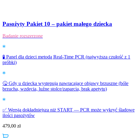
Pasożyty Pakiet 10 – pakiet małego dziecka
Badanie rozszerzone
🧪 Panel dla dzieci metodą Real-Time PCR (najwyższa czułość z 1
próbki)
🤒 Gdy u dziecka występują nawracające objawy brzuszne (bóle
brzucha, wzdęcia, luźne stolce/zaparcia, brak apetytu)
✅ Wersja dokładniejsza niż START — PCR może wykryć śladowe
ilości pasożytów
479,00
zł