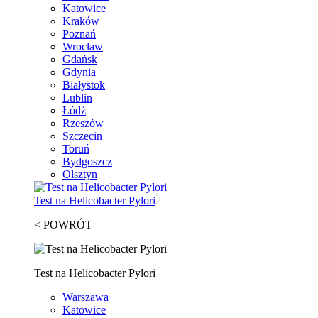
Katowice
Kraków
Poznań
Wrocław
Gdańsk
Gdynia
Białystok
Lublin
Łódź
Rzeszów
Szczecin
Toruń
Bydgoszcz
Olsztyn
Test na Helicobacter Pylori
< POWRÓT
Test na Helicobacter Pylori
Warszawa
Katowice