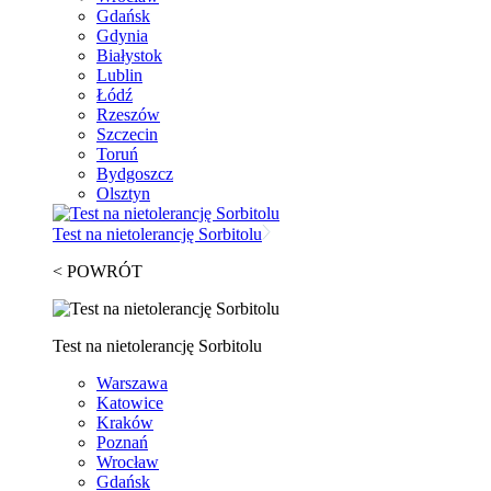
Gdańsk
Gdynia
Białystok
Lublin
Łódź
Rzeszów
Szczecin
Toruń
Bydgoszcz
Olsztyn
Test na nietolerancję Sorbitolu
< POWRÓT
Test na nietolerancję Sorbitolu
Warszawa
Katowice
Kraków
Poznań
Wrocław
Gdańsk