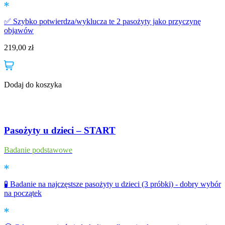
✅ Szybko potwierdza/wyklucza te 2 pasożyty jako przyczynę
objawów
219,00
zł
Dodaj do koszyka
Pasożyty u dzieci – START
Badanie podstawowe
🧪 Badanie na najczęstsze pasożyty u dzieci (3 próbki) - dobry wybór
na początek