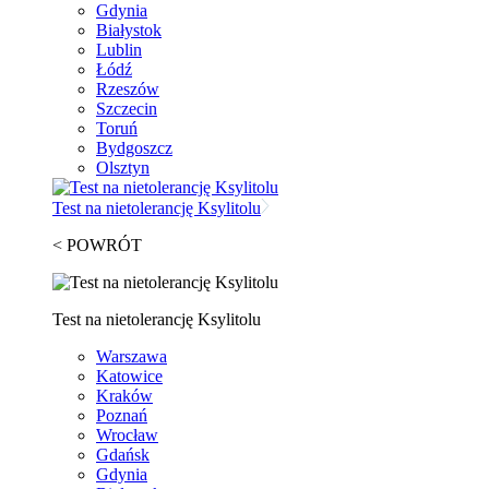
Gdynia
Białystok
Lublin
Łódź
Rzeszów
Szczecin
Toruń
Bydgoszcz
Olsztyn
Test na nietolerancję Ksylitolu
< POWRÓT
Test na nietolerancję Ksylitolu
Warszawa
Katowice
Kraków
Poznań
Wrocław
Gdańsk
Gdynia