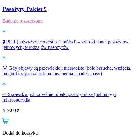
Pasożyty Pakiet 9
Badanie rozszerzone
🧪 PCR (najwyższa czułość z 1 próbki) – szeroki panel pasożytów
jelitowych, 9 rodzajów pasożytów
🤒 Gdy objawy są przewlekłe i nieswoiste (bóle brzucha, wzdęcia,
biegunki/zaparcia, osłabienie/anemia, spadek masy)
✅ Sprawdza jednocześnie robaki pasożytnicze (helminty) i
mikrosporydia
419,00
zł
Dodaj do koszyka