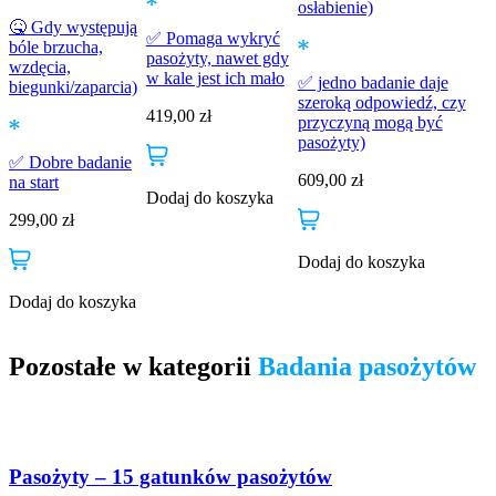
osłabienie)
🤒 Gdy występują
✅ Pomaga wykryć
bóle brzucha,
pasożyty, nawet gdy
wzdęcia,
w kale jest ich mało
✅ jedno badanie daje
biegunki/zaparcia)
szeroką odpowiedź, czy
419,00
zł
przyczyną mogą być
pasożyty)
✅ Dobre badanie
609,00
zł
na start
Dodaj do koszyka
299,00
zł
Dodaj do koszyka
Dodaj do koszyka
Pozostałe w kategorii
Badania pasożytów
Pasożyty – 15 gatunków pasożytów