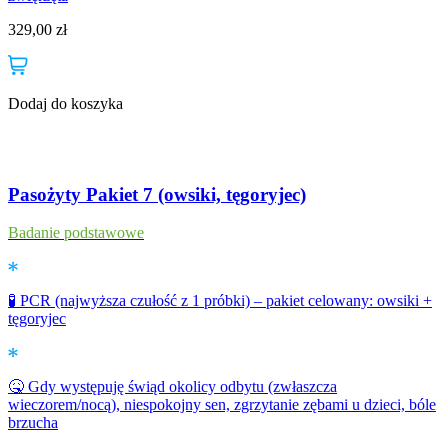
329,00
zł
Dodaj do koszyka
Pasożyty Pakiet 7 (owsiki, tęgoryjec)
Badanie podstawowe
🧪 PCR (najwyższa czułość z 1 próbki) – pakiet celowany: owsiki +
tęgoryjec
🤒 Gdy występuję świąd okolicy odbytu (zwłaszcza
wieczorem/nocą), niespokojny sen, zgrzytanie zębami u dzieci, bóle
brzucha