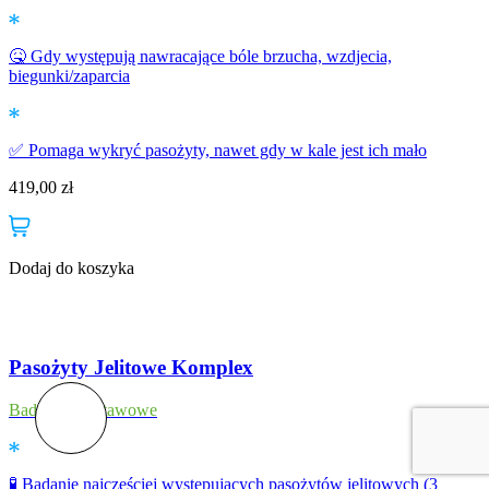
🤒 Gdy występują nawracające bóle brzucha, wzdjecia,
biegunki/zaparcia
✅ Pomaga wykryć pasożyty, nawet gdy w kale jest ich mało
419,00
zł
Dodaj do koszyka
Pasożyty Jelitowe Komplex
Badanie podstawowe
🧪 Badanie najczęściej występujących pasożytów jelitowych (3