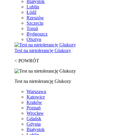
Białystok
Lublin
Łódź
Rzeszów
Szczecin
Toruń
Bydgoszcz
Olsztyn
Test na nietolerancję Glukozy
< POWRÓT
Test na nietolerancję Glukozy
Warszawa
Katowice
Kraków
Poznań
Wrocław
Gdańsk
Gdynia
Białystok
Lublin