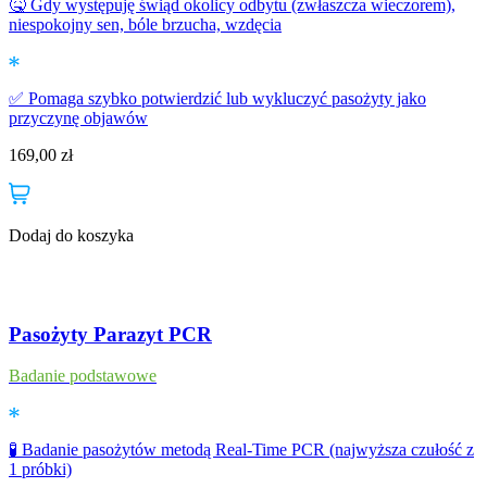
🤒 Gdy występuję świąd okolicy odbytu (zwłaszcza wieczorem),
niespokojny sen, bóle brzucha, wzdęcia
✅ Pomaga szybko potwierdzić lub wykluczyć pasożyty jako
przyczynę objawów
169,00
zł
Dodaj do koszyka
Pasożyty Parazyt PCR
Badanie podstawowe
🧪 Badanie pasożytów metodą Real-Time PCR (najwyższa czułość z
1 próbki)