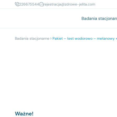
226675544
rejestracja@zdrowe-jelita.com
Badania stacjonar
Badania stacjonarne
Pakiet – test wodorowo – metanowy + 
Ważne!