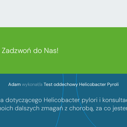
?
Zadzwoń do Nas!
Adam
wykonał/a
Test oddechowy Helicobacter Pyroli
 dotyczącego Helicobacter pylori i konsult
oich dalszych zmagań z chorobą, za co jest
Abrahama 5A/1
81-352 Gdynia – SPRAWDŹ