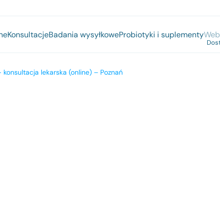
ne
Konsultacje
Badania wysyłkowe
Probiotyki i suplementy
Webi
konsultacja lekarska (online) – Poznań