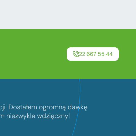
22 667 55 44
acji. Dostałem ogromną dawkę
em niezwykle wdzięczny!