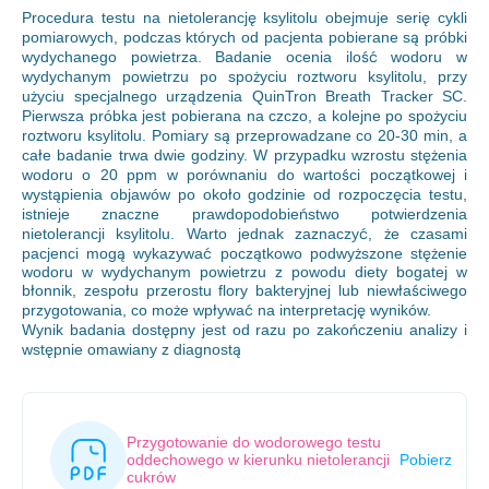
Procedura testu na nietolerancję ksylitolu obejmuje serię cykli
pomiarowych, podczas których od pacjenta pobierane są próbki
wydychanego powietrza. Badanie ocenia ilość wodoru w
wydychanym powietrzu po spożyciu roztworu ksylitolu, przy
użyciu specjalnego urządzenia QuinTron Breath Tracker SC.
Pierwsza próbka jest pobierana na czczo, a kolejne po spożyciu
roztworu ksylitolu. Pomiary są przeprowadzane co 20-30 min, a
całe badanie trwa dwie godziny. W przypadku wzrostu stężenia
wodoru o 20 ppm w porównaniu do wartości początkowej i
wystąpienia objawów po około godzinie od rozpoczęcia testu,
istnieje znaczne prawdopodobieństwo potwierdzenia
nietolerancji ksylitolu. Warto jednak zaznaczyć, że czasami
pacjenci mogą wykazywać początkowo podwyższone stężenie
wodoru w wydychanym powietrzu z powodu diety bogatej w
błonnik, zespołu przerostu flory bakteryjnej lub niewłaściwego
przygotowania, co może wpływać na interpretację wyników.
Wynik badania dostępny jest od razu po zakończeniu analizy i
wstępnie omawiany z diagnostą
Przygotowanie do wodorowego testu
oddechowego w kierunku nietolerancji
Pobierz
cukrów