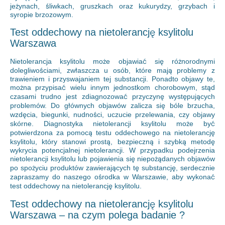
jeżynach, śliwkach, gruszkach oraz kukurydzy, grzybach i
syropie brzozowym.
Test oddechowy na nietolerancję ksylitolu
Warszawa
Nietolerancja ksylitolu może objawiać się różnorodnymi
dolegliwościami, zwłaszcza u osób, które mają problemy z
trawieniem i przyswajaniem tej substancji. Ponadto objawy te,
można przypisać wielu innym jednostkom chorobowym, stąd
czasami trudno jest zdiagnozować przyczynę występujących
problemów. Do głównych objawów zalicza się bóle brzucha,
wzdęcia, biegunki, nudności, uczucie przelewania, czy objawy
skórne. Diagnostyka nietolerancji ksylitolu może być
potwierdzona za pomocą testu oddechowego na nietolerancję
ksylitolu, który stanowi prostą, bezpieczną i szybką metodę
wykrycia potencjalnej nietolerancji. W przypadku podejrzenia
nietolerancji ksylitolu lub pojawienia się niepożądanych objawów
po spożyciu produktów zawierających tę substancję, serdecznie
zapraszamy do naszego ośrodka w Warszawie, aby wykonać
test oddechowy na nietolerancję ksylitolu.
Test oddechowy na nietolerancję ksylitolu
Warszawa – na czym polega badanie ?