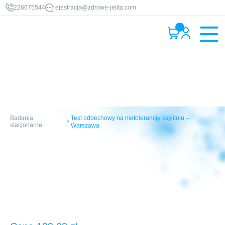
226675544
rejestracja@zdrowe-jelita.com
Badania
Test oddechowy na nietolerancję ksylitolu –
stacjonarne
Warszawa