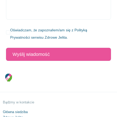
Oświadczam, że zapoznałem/am się z
Polityką
Prywatności
serwisu Zdrowe Jelita.
o 2/26
SPRAWDŹ
 8/20
/7
 6c/6, 50-541 Wrocław –
ego 47/7
27
 – Curie 3 lok.66-67
ki 21/14,
a – SPRAWDŹ
 – SPRAWDŹ
 SPRAWDŹ
 SPRAWDŹ
 SPRAWDŹ
 SPRAWDŹ
PRAWDŹ
 – SPRAWDŹ
 – SPRAWDŹ
 – SPRAWDŹ
– SPRAWDŹ
Bądźmy w kontakcie
Główna siedziba