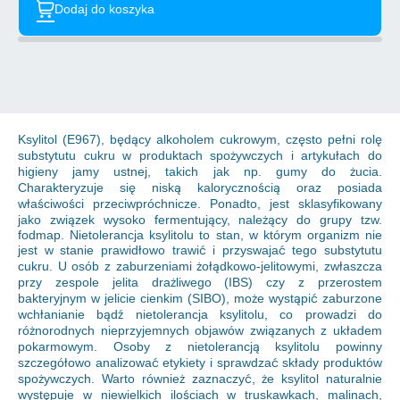
Dodaj do koszyka
Ksylitol (E967), będący alkoholem cukrowym, często pełni rolę
substytutu cukru w produktach spożywczych i artykułach do
higieny jamy ustnej, takich jak np. gumy do żucia.
Charakteryzuje się niską kalorycznością oraz posiada
właściwości przeciwpróchnicze. Ponadto, jest sklasyfikowany
jako związek wysoko fermentujący, należący do grupy tzw.
fodmap. Nietolerancja ksylitolu to stan, w którym organizm nie
jest w stanie prawidłowo trawić i przyswajać tego substytutu
cukru. U osób z zaburzeniami żołądkowo-jelitowymi, zwłaszcza
przy zespole jelita drażliwego (IBS) czy z przerostem
bakteryjnym w jelicie cienkim (SIBO), może wystąpić zaburzone
wchłanianie bądź nietolerancja ksylitolu, co prowadzi do
różnorodnych nieprzyjemnych objawów związanych z układem
pokarmowym. Osoby z nietolerancją ksylitolu powinny
szczegółowo analizować etykiety i sprawdzać składy produktów
spożywczych. Warto również zaznaczyć, że ksylitol naturalnie
występuje w niewielkich ilościach w truskawkach, malinach,