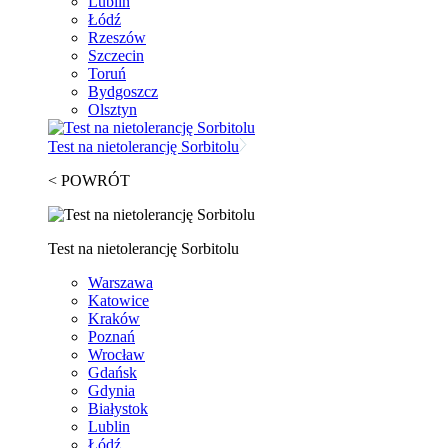
Lublin
Łódź
Rzeszów
Szczecin
Toruń
Bydgoszcz
Olsztyn
Test na nietolerancję Sorbitolu
< POWRÓT
Test na nietolerancję Sorbitolu
Warszawa
Katowice
Kraków
Poznań
Wrocław
Gdańsk
Gdynia
Białystok
Lublin
Łódź