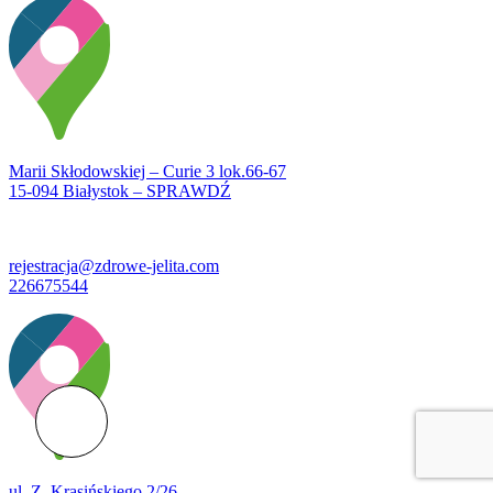
Marii Skłodowskiej – Curie 3 lok.66-67
15-094 Białystok – SPRAWDŹ
rejestracja@zdrowe-jelita.com
226675544
ul. Z. Krasińskiego 2/26