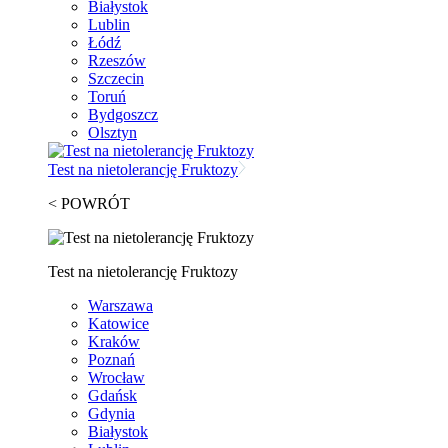
Białystok
Lublin
Łódź
Rzeszów
Szczecin
Toruń
Bydgoszcz
Olsztyn
Test na nietolerancję Fruktozy
< POWRÓT
Test na nietolerancję Fruktozy
Warszawa
Katowice
Kraków
Poznań
Wrocław
Gdańsk
Gdynia
Białystok