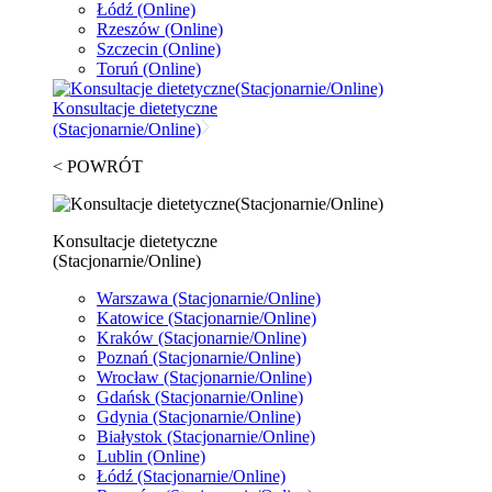
Łódź
(Online)
Rzeszów
(Online)
Szczecin
(Online)
Toruń
(Online)
Konsultacje dietetyczne
(Stacjonarnie/Online)
< POWRÓT
Konsultacje dietetyczne
(Stacjonarnie/Online)
Warszawa
(Stacjonarnie/Online)
Katowice
(Stacjonarnie/Online)
Kraków
(Stacjonarnie/Online)
Poznań
(Stacjonarnie/Online)
Wrocław
(Stacjonarnie/Online)
Gdańsk
(Stacjonarnie/Online)
Gdynia
(Stacjonarnie/Online)
Białystok
(Stacjonarnie/Online)
Lublin
(Online)
Łódź
(Stacjonarnie/Online)