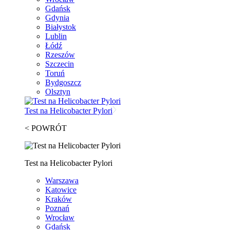
Gdańsk
Gdynia
Białystok
Lublin
Łódź
Rzeszów
Szczecin
Toruń
Bydgoszcz
Olsztyn
Test na Helicobacter Pylori
< POWRÓT
Test na Helicobacter Pylori
Warszawa
Katowice
Kraków
Poznań
Wrocław
Gdańsk