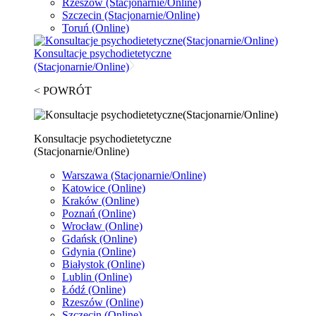
Rzeszów
(Stacjonarnie/Online)
Szczecin
(Stacjonarnie/Online)
Toruń
(Online)
Konsultacje psychodietetyczne
(Stacjonarnie/Online)
< POWRÓT
Konsultacje psychodietetyczne
(Stacjonarnie/Online)
Warszawa
(Stacjonarnie/Online)
Katowice
(Online)
Kraków
(Online)
Poznań
(Online)
Wrocław
(Online)
Gdańsk
(Online)
Gdynia
(Online)
Białystok
(Online)
Lublin
(Online)
Łódź
(Online)
Rzeszów
(Online)
Szczecin
(Online)