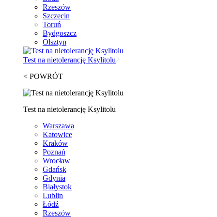
Rzeszów
Szczecin
Toruń
Bydgoszcz
Olsztyn
Test na nietolerancję Ksylitolu
< POWRÓT
Test na nietolerancję Ksylitolu
Warszawa
Katowice
Kraków
Poznań
Wrocław
Gdańsk
Gdynia
Białystok
Lublin
Łódź
Rzeszów