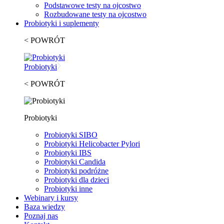
Podstawowe testy na ojcostwo
Rozbudowane testy na ojcostwo
Probiotyki i suplementy
< POWRÓT
Probiotyki
< POWRÓT
Probiotyki
Probiotyki SIBO
Probiotyki Helicobacter Pylori
Probiotyki IBS
Probiotyki Candida
Probiotyki podróżne
Probiotyki dla dzieci
Probiotyki inne
Webinary i kursy
Baza wiedzy
Poznaj nas