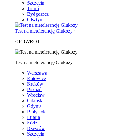
Szczecin
Toruń
Bydgoszcz
Olsztyn
Test na nietolerancję Glukozy
< POWRÓT
Test na nietolerancję Glukozy
Warszawa
Katowice
Kraków
Poznań
Wrocław
Gdańsk
Gdynia
Białystok
Lublin
Łódź
Rzeszów
Szczecin