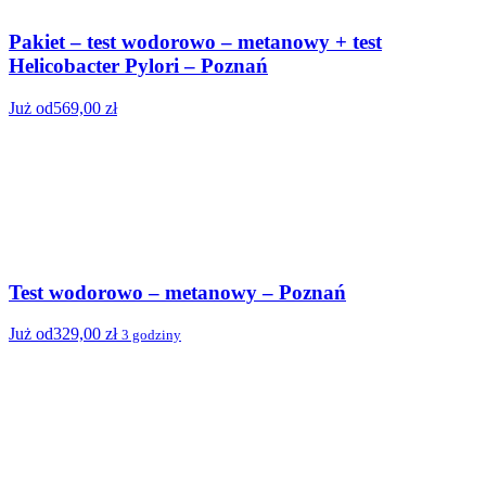
Pakiet – test wodorowo – metanowy + test
Helicobacter Pylori – Poznań
Już od
569,00
zł
J
ania stacjonarne Poznań
Test wodorowo – metanowy – Poznań
Już od
329,00
zł
3 godziny
J
badania wysyłkowe