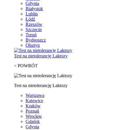
Gdynia
Białystok
Lublin
Łódź
Rzeszów
Szczecin
Toruń
Bydgoszcz
Olsztyn
Test na nietolerancję Laktozy
< POWRÓT
Test na nietolerancję Laktozy
Warszawa
Katowice
Kraków
Poznań
Wrocław
Gdańsk
Gdynia