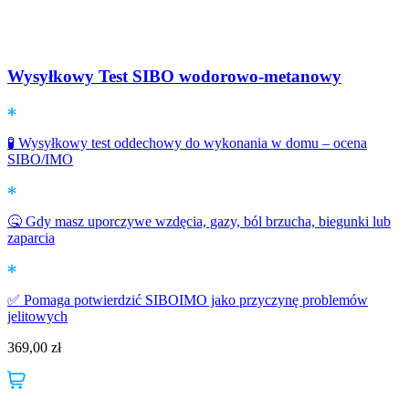
Wysyłkowy Test SIBO wodorowo-metanowy
🧪 Wysyłkowy test oddechowy do wykonania w domu – ocena
SIBO/IMO

z
🤒 Gdy masz uporczywe wzdęcia, gazy, ból brzucha, biegunki lub
zaparcia

o
✅ Pomaga potwierdzić SIBOIMO jako przyczynę problemów
jelitowych
369,00
zł
✅
d
3