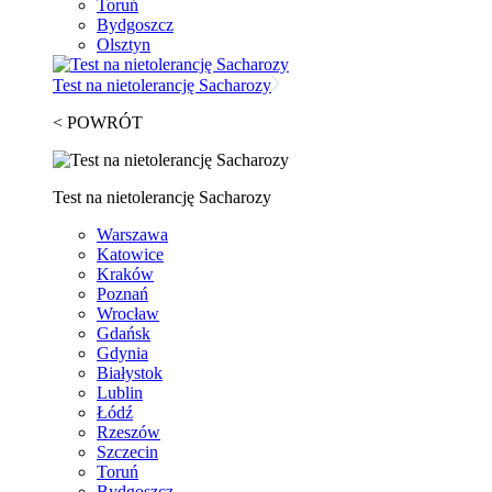
Toruń
Bydgoszcz
Olsztyn
Test na nietolerancję Sacharozy
< POWRÓT
Test na nietolerancję Sacharozy
Warszawa
Katowice
Kraków
Poznań
Wrocław
Gdańsk
Gdynia
Białystok
Lublin
Łódź
Rzeszów
Szczecin
Toruń
Bydgoszcz