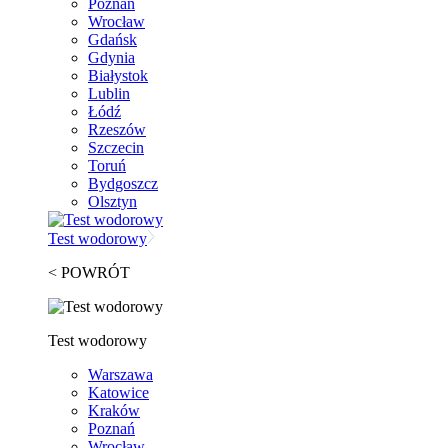
Poznań
Wrocław
Gdańsk
Gdynia
Białystok
Lublin
Łódź
Rzeszów
Szczecin
Toruń
Bydgoszcz
Olsztyn
Test wodorowy
< POWRÓT
Test wodorowy
Warszawa
Katowice
Kraków
Poznań
Wrocław