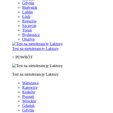
Gdynia
Białystok
Lublin
Łódź
Rzeszów
Szczecin
Toruń
Bydgoszcz
Olsztyn
Test na nietolerancję Laktozy
< POWRÓT
Test na nietolerancję Laktozy
Warszawa
Katowice
Kraków
Poznań
Wrocław
Gdańsk
Gdynia