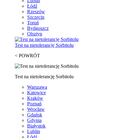
Lublin
Łódź
Rzeszów
Szczecin
Toruń
Bydgoszcz
Olsztyn
Test na nietolerancję Sorbitolu
< POWRÓT
Test na nietolerancję Sorbitolu
Warszawa
Katowice
Kraków
Poznań
Wrocław
Gdańsk
Gdynia
Białystok
Lublin
Łódź