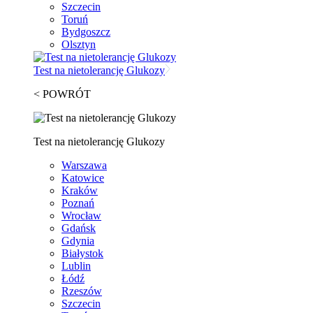
Szczecin
Toruń
Bydgoszcz
Olsztyn
Test na nietolerancję Glukozy
< POWRÓT
Test na nietolerancję Glukozy
Warszawa
Katowice
Kraków
Poznań
Wrocław
Gdańsk
Gdynia
Białystok
Lublin
Łódź
Rzeszów
Szczecin