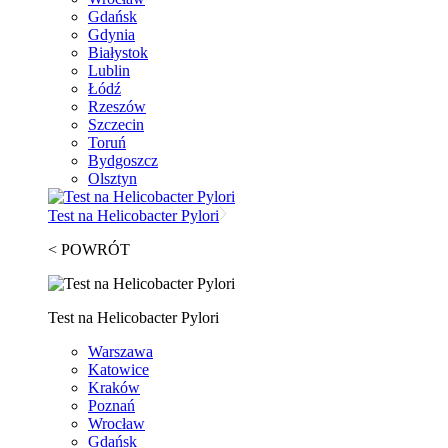
Gdańsk
Gdynia
Białystok
Lublin
Łódź
Rzeszów
Szczecin
Toruń
Bydgoszcz
Olsztyn
Test na Helicobacter Pylori
< POWRÓT
Test na Helicobacter Pylori
Warszawa
Katowice
Kraków
Poznań
Wrocław
Gdańsk