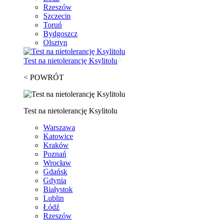
Rzeszów
Szczecin
Toruń
Bydgoszcz
Olsztyn
Test na nietolerancję Ksylitolu
< POWRÓT
Test na nietolerancję Ksylitolu
Warszawa
Katowice
Kraków
Poznań
Wrocław
Gdańsk
Gdynia
Białystok
Lublin
Łódź
Rzeszów