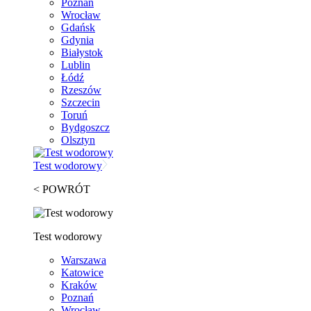
Poznań
Wrocław
Gdańsk
Gdynia
Białystok
Lublin
Łódź
Rzeszów
Szczecin
Toruń
Bydgoszcz
Olsztyn
Test wodorowy
< POWRÓT
Test wodorowy
Warszawa
Katowice
Kraków
Poznań
Wrocław