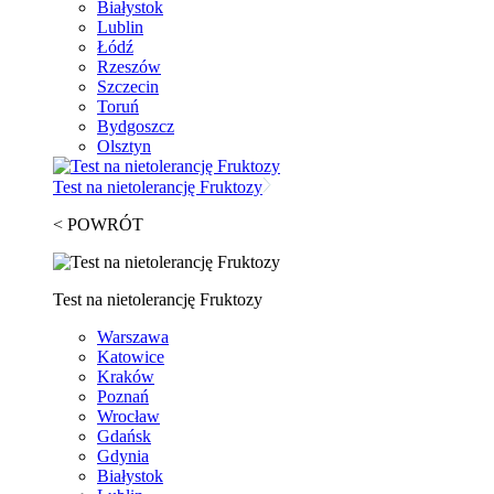
Białystok
Lublin
Łódź
Rzeszów
Szczecin
Toruń
Bydgoszcz
Olsztyn
Test na nietolerancję Fruktozy
< POWRÓT
Test na nietolerancję Fruktozy
Warszawa
Katowice
Kraków
Poznań
Wrocław
Gdańsk
Gdynia
Białystok